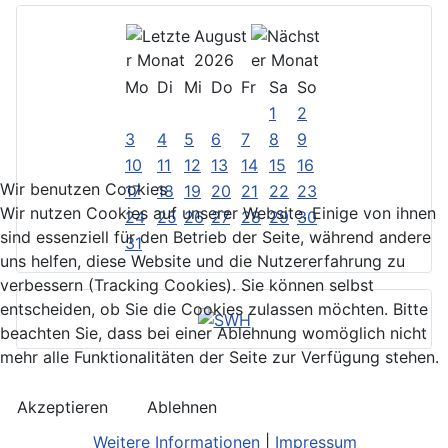
August
2026
Mo
Di
Mi
Do
Fr
Sa
So
1
2
3
4
5
6
7
8
9
10
11
12
13
14
15
16
Wir benutzen Cookies
17
18
19
20
21
22
23
Wir nutzen Cookies auf unserer Website. Einige von ihnen
24
25
26
27
28
29
30
sind essenziell für den Betrieb der Seite, während andere
31
uns helfen, diese Website und die Nutzererfahrung zu
verbessern (Tracking Cookies). Sie können selbst
entscheiden, ob Sie die Cookies zulassen möchten. Bitte
beachten Sie, dass bei einer Ablehnung womöglich nicht
mehr alle Funktionalitäten der Seite zur Verfügung stehen.
Akzeptieren
Ablehnen
Weitere Informationen
|
Impressum