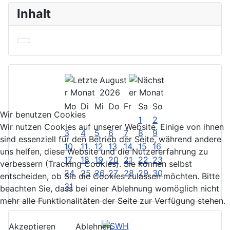
Inhalt
August
2026
Mo
Di
Mi
Do
Fr
Sa
So
Wir benutzen Cookies
1
2
Wir nutzen Cookies auf unserer Website. Einige von ihnen
3
4
5
6
7
8
9
sind essenziell für den Betrieb der Seite, während andere
10
11
12
13
14
15
16
uns helfen, diese Website und die Nutzererfahrung zu
17
18
19
20
21
22
23
verbessern (Tracking Cookies). Sie können selbst
24
25
26
27
28
29
30
entscheiden, ob Sie die Cookies zulassen möchten. Bitte
31
beachten Sie, dass bei einer Ablehnung womöglich nicht
mehr alle Funktionalitäten der Seite zur Verfügung stehen.
Akzeptieren
Ablehnen